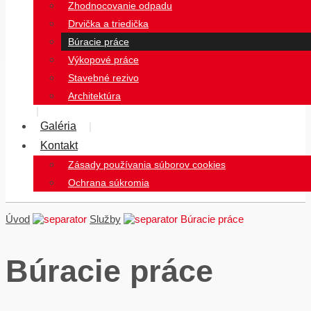
Zhodnocovanie odpadu
Drvička a triedička
Búracie práce
Výkopové práce
Stavebné rezivo
Architektúra
Galéria
Kontakt
Zásady používania súborov cookies
Ochrana súkromia
Úvod
Služby
Búracie práce
Búracie práce