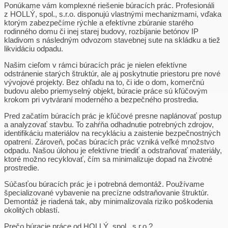
Ponúkame vám komplexné riešenie búracích prác. Profesionáli
z HOLLÝ, spol., s.r.o. disponujú vlastnými mechanizmami, vďaka
ktorým zabezpečíme rýchle a efektívne zbúranie starého
rodinného domu či inej starej budovy, rozbíjanie betónov IP
kladivom s následným odvozom stavebnej sute na skládku a tiež
likvidáciu odpadu.
Našim cieľom v rámci búracích prác je nielen efektívne
odstránenie starých štruktúr, ale aj poskytnutie priestoru pre nové
vývojové projekty. Bez ohľadu na to, či ide o dom, komerčnú
budovu alebo priemyselný objekt, búracie práce sú kľúčovým
krokom pri vytváraní moderného a bezpečného prostredia.
Pred začatím búracích prác je kľúčové presne naplánovať postup
a analyzovať stavbu. To zahŕňa odhadnutie potrebných zdrojov,
identifikáciu materiálov na recykláciu a zaistenie bezpečnostných
opatrení. Zároveň, počas búracích prác vzniká veľké množstvo
odpadu. Našou úlohou je efektívne triediť a odstraňovať materiály,
ktoré možno recyklovať, čím sa minimalizuje dopad na životné
prostredie.
Súčasťou búracích prác je i potrebná demontáž. Používame
špecializované vybavenie na precízne odstraňovanie štruktúr.
Demontáž je riadená tak, aby minimalizovala riziko poškodenia
okolitých oblastí.
Prečo búracie práce od HOLLÝ, spol., s.r.o.?